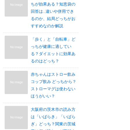
ちが効果ある？知恵袋の
No Image
回答は…違いや併用でき
るのか、結局どっちがお
すすめなのか解説
「歩く」と「自転車」ど
っちが健康に適してい
No Image
る？ダイエットに効果あ
るのはどっち？
赤ちゃんはストロー飲み
コップ飲み どっちから？
No Image
ストローマグは使わない
ほうがいい？
大阪府の茨木市の読み方
は「いばらき」「いばら
No Image
ぎ」どっち？関東の茨城