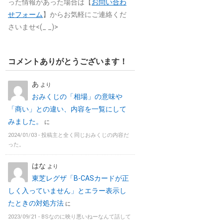
った情報があった場合は【
お問い合わ
せフォーム
】からお気軽にご連絡くだ
さいませ<(_ _)>
コメントありがとうございます！
あ
より
おみくじの「相場」の意味や
「商い」との違い、内容を一覧にして
みました。
に
2024/01/03 -
投稿主と全く同じおみくじの内容だ
った。
はな
より
東芝レグザ「B-CASカードが正
しく入っていません」とエラー表示し
たときの対処方法
に
2023/09/21 -
BSなのに映り悪いねーなんて話して