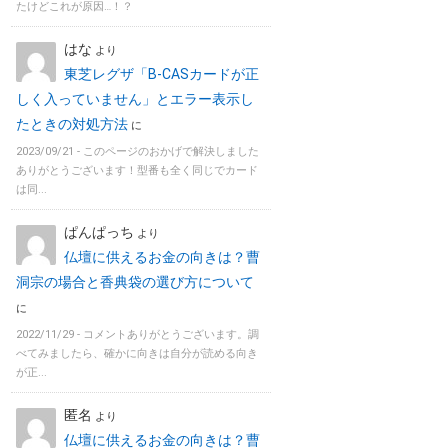
たけどこれが原因…！？
はな
より
東芝レグザ「B-CASカードが正
しく入っていません」とエラー表示し
たときの対処方法
に
2023/09/21 -
このページのおかげで解決しました
ありがとうございます！型番も全く同じでカード
は同...
ぱんぱっち
より
仏壇に供えるお金の向きは？曹
洞宗の場合と香典袋の選び方について
に
2022/11/29 -
コメントありがとうございます。調
べてみましたら、確かに向きは自分が読める向き
が正...
匿名
より
仏壇に供えるお金の向きは？曹