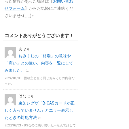
った情報があった場合は【
お問い合わ
せフォーム
】からお気軽にご連絡くだ
さいませ<(_ _)>
コメントありがとうございます！
あ
より
おみくじの「相場」の意味や
「商い」との違い、内容を一覧にして
みました。
に
2024/01/03 -
投稿主と全く同じおみくじの内容だ
った。
はな
より
東芝レグザ「B-CASカードが正
しく入っていません」とエラー表示し
たときの対処方法
に
2023/09/21 -
BSなのに映り悪いねーなんて話して