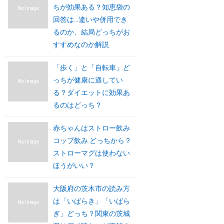
ちが効果ある？知恵袋の
No Image
回答は…違いや併用でき
るのか、結局どっちがお
すすめなのか解説
「歩く」と「自転車」ど
っちが健康に適してい
No Image
る？ダイエットに効果あ
るのはどっち？
赤ちゃんはストロー飲み
コップ飲み どっちから？
No Image
ストローマグは使わない
ほうがいい？
大阪府の茨木市の読み方
は「いばらき」「いばら
No Image
ぎ」どっち？関東の茨城