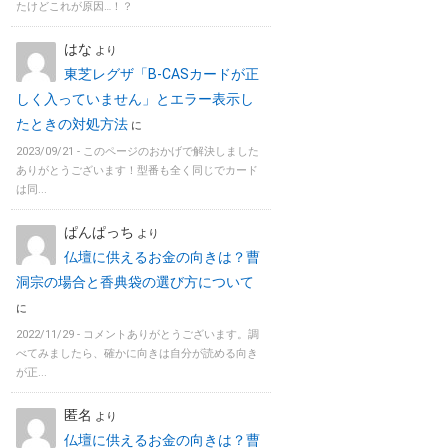
たけどこれが原因…！？
はな
より
東芝レグザ「B-CASカードが正
しく入っていません」とエラー表示し
たときの対処方法
に
2023/09/21 -
このページのおかげで解決しました
ありがとうございます！型番も全く同じでカード
は同...
ぱんぱっち
より
仏壇に供えるお金の向きは？曹
洞宗の場合と香典袋の選び方について
に
2022/11/29 -
コメントありがとうございます。調
べてみましたら、確かに向きは自分が読める向き
が正...
匿名
より
仏壇に供えるお金の向きは？曹