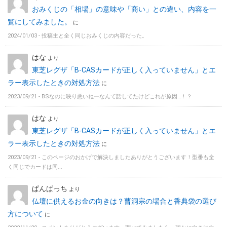
おみくじの「相場」の意味や「商い」との違い、内容を一
覧にしてみました。
に
2024/01/03 -
投稿主と全く同じおみくじの内容だった。
はな
より
東芝レグザ「B-CASカードが正しく入っていません」とエ
ラー表示したときの対処方法
に
2023/09/21 -
BSなのに映り悪いねーなんて話してたけどこれが原因…！？
はな
より
東芝レグザ「B-CASカードが正しく入っていません」とエ
ラー表示したときの対処方法
に
2023/09/21 -
このページのおかげで解決しましたありがとうございます！型番も全
く同じでカードは同...
ぱんぱっち
より
仏壇に供えるお金の向きは？曹洞宗の場合と香典袋の選び
方について
に