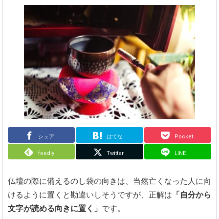
シェア
はてな
Pocket
feedly
Twitter
LINE
仏壇の際に備えるのし袋の向きは、当然亡くなった人に向
けるように置くと勘違いしそうですが、正解は
「自分から
文字が読める向きに置く」
です。