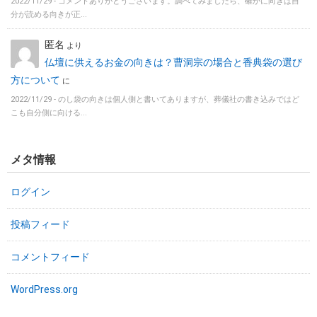
2022/11/29 -
コメントありがとうございます。調べてみましたら、確かに向きは自
分が読める向きが正...
匿名
より
仏壇に供えるお金の向きは？曹洞宗の場合と香典袋の選び
方について
に
2022/11/29 -
のし袋の向きは個人側と書いてありますが、葬儀社の書き込みではど
こも自分側に向ける...
メタ情報
ログイン
投稿フィード
コメントフィード
WordPress.org