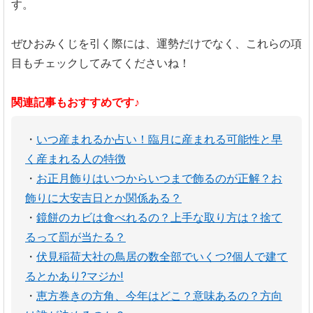
す。
ぜひおみくじを引く際には、運勢だけでなく、これらの項
目もチェックしてみてくださいね！
関連記事もおすすめです♪
・
いつ産まれるか占い！臨月に産まれる可能性と早
く産まれる人の特徴
・
お正月飾りはいつからいつまで飾るのが正解？お
飾りに大安吉日とか関係ある？
・
鏡餅のカビは食べれるの？上手な取り方は？捨て
るって罰が当たる？
・
伏見稲荷大社の鳥居の数全部でいくつ?個人で建て
るとかあり?マジか!
・
恵方巻きの方角、今年はどこ？意味あるの？方向