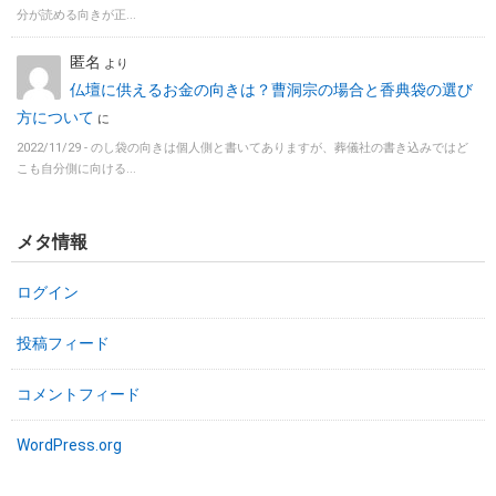
分が読める向きが正...
匿名
より
仏壇に供えるお金の向きは？曹洞宗の場合と香典袋の選び
方について
に
2022/11/29 -
のし袋の向きは個人側と書いてありますが、葬儀社の書き込みではど
こも自分側に向ける...
メタ情報
ログイン
投稿フィード
コメントフィード
WordPress.org