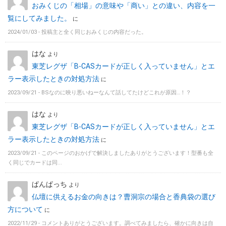
おみくじの「相場」の意味や「商い」との違い、内容を一
覧にしてみました。
に
2024/01/03 -
投稿主と全く同じおみくじの内容だった。
はな
より
東芝レグザ「B-CASカードが正しく入っていません」とエ
ラー表示したときの対処方法
に
2023/09/21 -
BSなのに映り悪いねーなんて話してたけどこれが原因…！？
はな
より
東芝レグザ「B-CASカードが正しく入っていません」とエ
ラー表示したときの対処方法
に
2023/09/21 -
このページのおかげで解決しましたありがとうございます！型番も全
く同じでカードは同...
ぱんぱっち
より
仏壇に供えるお金の向きは？曹洞宗の場合と香典袋の選び
方について
に
2022/11/29 -
コメントありがとうございます。調べてみましたら、確かに向きは自