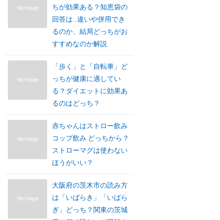
ちが効果ある？知恵袋の
No Image
回答は…違いや併用でき
るのか、結局どっちがお
すすめなのか解説
「歩く」と「自転車」ど
っちが健康に適してい
No Image
る？ダイエットに効果あ
るのはどっち？
赤ちゃんはストロー飲み
コップ飲み どっちから？
No Image
ストローマグは使わない
ほうがいい？
大阪府の茨木市の読み方
は「いばらき」「いばら
No Image
ぎ」どっち？関東の茨城