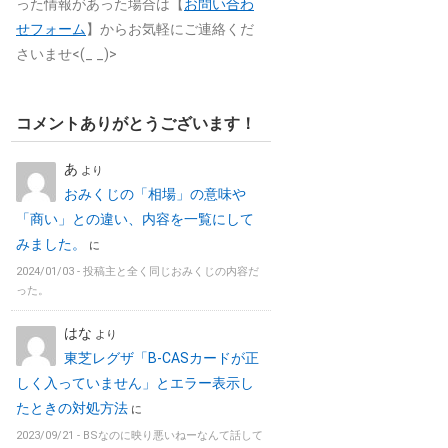
った情報があった場合は【
お問い合わ
せフォーム
】からお気軽にご連絡くだ
さいませ<(_ _)>
コメントありがとうございます！
あ
より
おみくじの「相場」の意味や
「商い」との違い、内容を一覧にして
みました。
に
2024/01/03 -
投稿主と全く同じおみくじの内容だ
った。
はな
より
東芝レグザ「B-CASカードが正
しく入っていません」とエラー表示し
たときの対処方法
に
2023/09/21 -
BSなのに映り悪いねーなんて話して