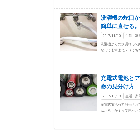
洗濯機の蛇口か
簡単に直せる。
2017/11/10
生活 - 
洗濯機からの水漏れって
なってますよね？（うちだ
充電式電池とア
命の見分け方
2017/10/19
生活 - 
充電式電池って発売され
んだろうか？って思ったこ