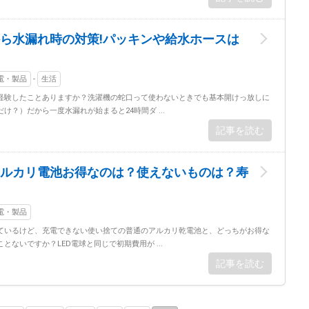
ら水漏れ時の対策!パッキンや給水ホースは
家電・製品
-
生活
経験したことありますか？洗濯機の蛇口って使わないときでも基本開けっ放しに
け？）だから一度水漏れが始まると24時間ダ ...
記事を読む
ルカリ電池お得なのは？使えないものは？寿
家電・製品
ているけど、充電できない使い捨ての普通のアルカリ乾電池と、どっちがお得な
とないですか？LED電球と同じで初期費用が ...
記事を読む