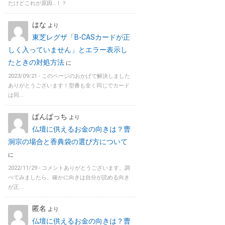
たけどこれが原因…！？
はな
より
東芝レグザ「B-CASカードが正
しく入っていません」とエラー表示し
たときの対処方法
に
2023/09/21 -
このページのおかげで解決しました
ありがとうございます！型番も全く同じでカード
は同...
ぱんぱっち
より
仏壇に供えるお金の向きは？曹
洞宗の場合と香典袋の選び方について
に
2022/11/29 -
コメントありがとうございます。調
べてみましたら、確かに向きは自分が読める向き
が正...
匿名
より
仏壇に供えるお金の向きは？曹