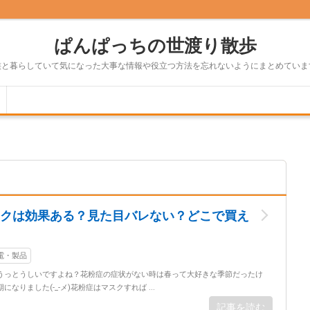
ぱんぱっちの世渡り散歩
族と暮らしていて気になった大事な情報や役立つ方法を忘れないようにまとめていま
クは効果ある？見た目バレない？どこで買え
家電・製品
うっとうしいですよね？花粉症の症状がない時は春って大好きな季節だったけ
なりました(-_-メ)花粉症はマスクすれば ...
記事を読む