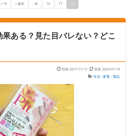
/ 18
« 最初
‹ 前
16
17
18
効果ある？見た目バレない？どこ
投稿 2017/11/15
更新 2022/07/18
生活 - 家電・製品