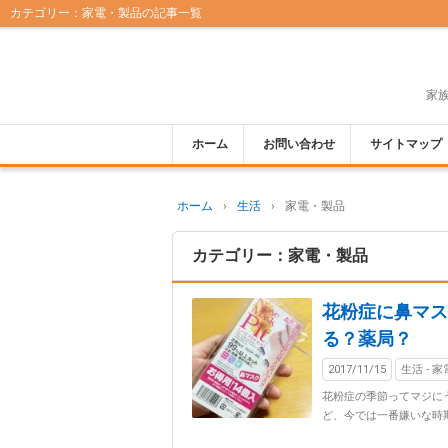
カテゴリー：家電・製品の記事一覧
家
ホーム
お問い合わせ
サイトマップ
ホーム
›
生活
›
家電・製品
カテゴリー：家電・製品
花粉症に鼻マス
る？薬局？
2017/11/15
生活 - 
花粉症の季節ってマジに
ど、今では一番嫌いな時期に