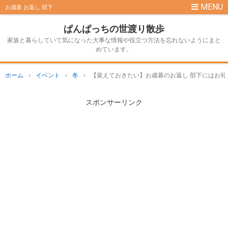
お歳暮 お返し 部下
ぱんぱっちの世渡り散歩
家族と暮らしていて気になった大事な情報や役立つ方法を忘れないようにまと
めています。
ホーム
›
イベント
›
冬
›
【覚えておきたい】お歳暮のお返し 部下にはお礼
スポンサーリンク