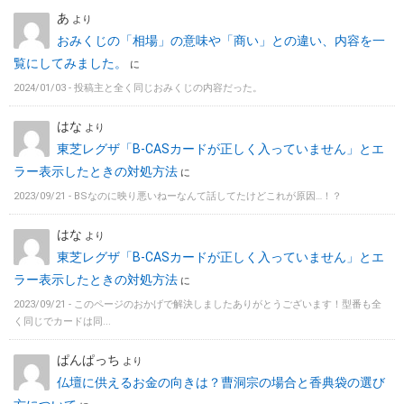
あ
より
おみくじの「相場」の意味や「商い」との違い、内容を一
覧にしてみました。
に
2024/01/03 -
投稿主と全く同じおみくじの内容だった。
はな
より
東芝レグザ「B-CASカードが正しく入っていません」とエ
ラー表示したときの対処方法
に
2023/09/21 -
BSなのに映り悪いねーなんて話してたけどこれが原因…！？
はな
より
東芝レグザ「B-CASカードが正しく入っていません」とエ
ラー表示したときの対処方法
に
2023/09/21 -
このページのおかげで解決しましたありがとうございます！型番も全
く同じでカードは同...
ぱんぱっち
より
仏壇に供えるお金の向きは？曹洞宗の場合と香典袋の選び