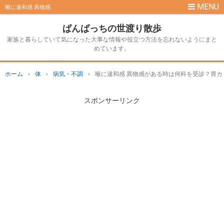
喉に違和感 異物感
ぱんぱっちの世渡り散歩
家族と暮らしていて気になった大事な情報や役立つ方法を忘れないようにまと
めています。
ホーム
›
体
›
病気・不調
›
喉に違和感 異物感がある時は何科を受診？胃カ
スポンサーリンク