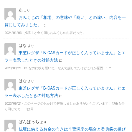
あ
より
おみくじの「相場」の意味や「商い」との違い、内容を一
覧にしてみました。
に
2024/01/03 -
投稿主と全く同じおみくじの内容だった。
はな
より
東芝レグザ「B-CASカードが正しく入っていません」とエ
ラー表示したときの対処方法
に
2023/09/21 -
BSなのに映り悪いねーなんて話してたけどこれが原因…！？
はな
より
東芝レグザ「B-CASカードが正しく入っていません」とエ
ラー表示したときの対処方法
に
2023/09/21 -
このページのおかげで解決しましたありがとうございます！型番も全
く同じでカードは同...
ぱんぱっち
より
仏壇に供えるお金の向きは？曹洞宗の場合と香典袋の選び