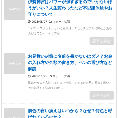
伊勢神宮はパワーが強すぎるのでいかないほ
うがいい？人生変わったなど不思議体験やお
No Image
守りについて
2024/05/07
マナー・知識
「パワースポット」という言葉は、スピリチュアルに関心がある
人だけでなく、そうでな ...
記事を読む
お見舞い封筒に名前を書かないはダメ？お金
の入れ方や金額の書き方、ペンの選び方など
No Image
解説
2023/11/25
マナー・知識
親戚や友人が入院してしまった際、できるだけ早い回復を願い、
その気持ちを込めてお金 ...
記事を読む
肌色の言い換えはいつから？なぜ？何色と呼
ばれているのか？