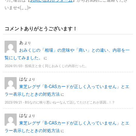
った場合は【
お問い合わせフォーム
】からお気軽にご連絡くださ
いませ<(_ _)>
コメントありがとうございます！
あ
より
おみくじの「相場」の意味や「商い」との違い、内容を一
覧にしてみました。
に
2024/01/03 -
投稿主と全く同じおみくじの内容だった。
はな
より
東芝レグザ「B-CASカードが正しく入っていません」とエ
ラー表示したときの対処方法
に
2023/09/21 -
BSなのに映り悪いねーなんて話してたけどこれが原因…！？
はな
より
東芝レグザ「B-CASカードが正しく入っていません」とエ
ラー表示したときの対処方法
に