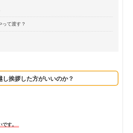
ト
やって渡す？
越し挨拶した方がいいのか？
いです。