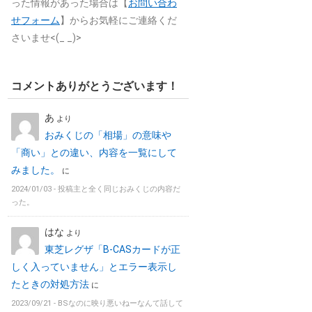
った情報があった場合は【
お問い合わ
せフォーム
】からお気軽にご連絡くだ
さいませ<(_ _)>
コメントありがとうございます！
あ
より
おみくじの「相場」の意味や
「商い」との違い、内容を一覧にして
みました。
に
2024/01/03 -
投稿主と全く同じおみくじの内容だ
った。
はな
より
東芝レグザ「B-CASカードが正
しく入っていません」とエラー表示し
たときの対処方法
に
2023/09/21 -
BSなのに映り悪いねーなんて話して