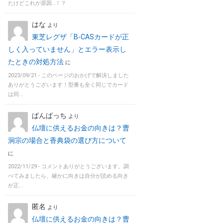
たけどこれが原因…！？
はな
より
東芝レグザ「B-CASカードが正
しく入っていません」とエラー表示し
たときの対処方法
に
2023/09/21 -
このページのおかげで解決しました
ありがとうございます！型番も全く同じでカード
は同...
ぱんぱっち
より
仏壇に供えるお金の向きは？曹
洞宗の場合と香典袋の選び方について
に
2022/11/29 -
コメントありがとうございます。調
べてみましたら、確かに向きは自分が読める向き
が正...
匿名
より
仏壇に供えるお金の向きは？曹