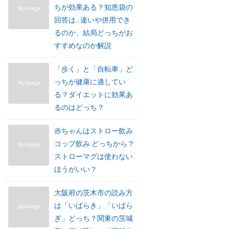
ちが効果ある？知恵袋の
No Image
回答は…違いや併用でき
るのか、結局どっちがお
すすめなのか解説
「歩く」と「自転車」ど
っちが健康に適してい
No Image
る？ダイエットに効果あ
るのはどっち？
赤ちゃんはストロー飲み
コップ飲み どっちから？
No Image
ストローマグは使わない
ほうがいい？
大阪府の茨木市の読み方
は「いばらき」「いばら
No Image
ぎ」どっち？関東の茨城