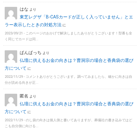
はな
より
東芝レグザ「B-CASカードが正しく入っていません」とエ
ラー表示したときの対処方法
に
2023/09/21 -
このページのおかげで解決しましたありがとうございます！型番も全
く同じでカードは同...
ぱんぱっち
より
仏壇に供えるお金の向きは？曹洞宗の場合と香典袋の選び
方について
に
2022/11/29 -
コメントありがとうございます。調べてみましたら、確かに向きは自
分が読める向きが正...
匿名
より
仏壇に供えるお金の向きは？曹洞宗の場合と香典袋の選び
方について
に
2022/11/29 -
のし袋の向きは個人側と書いてありますが、葬儀社の書き込みではど
こも自分側に向ける...