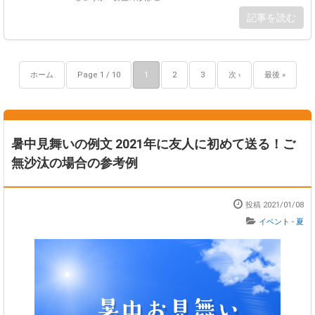
記事を読む
ホーム
Page 1 / 10
1
2
3
次 ›
最後 »
暑中見舞いの例文 2021年に友人に初めて送る！ご
無沙汰の場合の参考例
投稿 2021/01/08
イベント - 夏