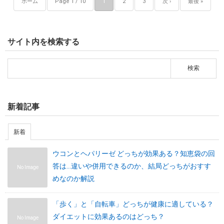
ホーム
Page 1 / 10
1
2
3
次 ›
最後 »
サイト内を検索する
新着記事
新着
ウコンとヘパリーゼ どっちが効果ある？知恵袋の回
答は…違いや併用できるのか、結局どっちがおすす
No Image
めなのか解説
「歩く」と「自転車」どっちが健康に適している？
ダイエットに効果あるのはどっち？
No Image