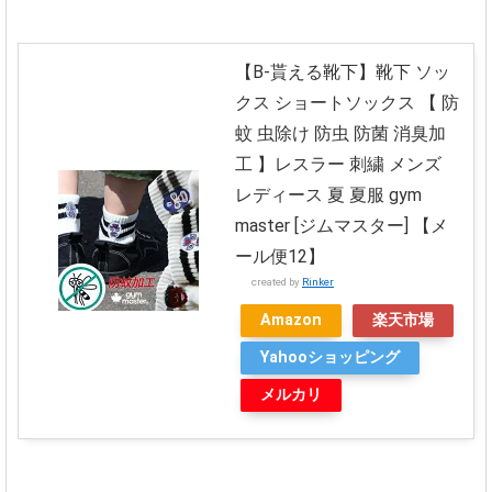
【B-貰える靴下】靴下 ソッ
クス ショートソックス 【 防
蚊 虫除け 防虫 防菌 消臭加
工 】レスラー 刺繍 メンズ
レディース 夏 夏服 gym
master [ジムマスター] 【メ
ール便12】
created by
Rinker
Amazon
楽天市場
Yahooショッピング
メルカリ