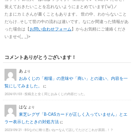
覚えておきたいことを忘れないようにまとめています('ω')ノ
たまにカミさんが書くこともあります。
世の中、わからないこと
だらけ…そして世の中の流れは速いです。なにか間違った情報があ
った場合は【
お問い合わせフォーム
】からお気軽にご連絡くださ
いませ<(_ _)>
コメントありがとうございます！
あ
より
おみくじの「相場」の意味や「商い」との違い、内容を一
覧にしてみました。
に
2024/01/03 -
投稿主と全く同じおみくじの内容だった。
はな
より
東芝レグザ「B-CASカードが正しく入っていません」とエ
ラー表示したときの対処方法
に
2023/09/21 -
BSなのに映り悪いねーなんて話してたけどこれが原因…！？