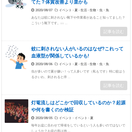
てた？体質改善より楽かも
2020/08/07
イベント - 夏
-
生活 - 生物・虫・魚
あなたは蚊に刺されない靴下や作業着があること知ってました？
こういう靴下です。↓↓ ...
記事を読む
蚊に刺されない人がいるのはなぜ?これって
血液型が関係しているかも!
2020/08/06
イベント - 夏
-
生活 - 生物・虫・魚
虫が多いので夏が嫌い！って人多いです（私もです）特に蚊はう
るさいわ、刺されると痒 ...
記事を読む
灯篭流しはどこかで回収しているのか？起源
や何を書くのか検証
2020/08/05
イベント
-
イベント - 夏
毎年お盆に合わせて帰省をしているという人も多いのではないで
しょうか？お盆の形は地 ...