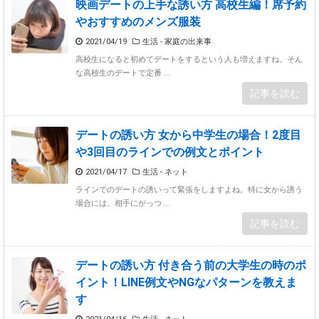
映画デートの上手な誘い方 高校生編！席予約
やおすすめのメンズ服装
2021/04/19
生活 - 家庭の出来事
高校生になると初めてデートをするという人も増えますね。そん
な高校生のデートで定番 ...
記事を読む
デートの誘い方 女から中学生の場合！2度目
や3回目のラインでの例文とポイント
2021/04/17
生活 - ネット
ラインでのデートの誘いって緊張をしますよね。特に女から誘う
場合には、相手にがっつ ...
記事を読む
デートの誘い方 付き合う前の大学生の時のポ
イント！LINE例文やNGなパターンを教えま
す