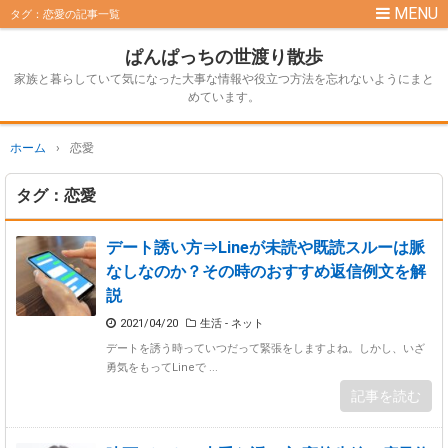
タグ：恋愛の記事一覧
ぱんぱっちの世渡り散歩
家族と暮らしていて気になった大事な情報や役立つ方法を忘れないようにまと
めています。
ホーム
›
恋愛
タグ：恋愛
デート誘い方⇒Lineが未読や既読スルーは脈
なしなのか？その時のおすすめ返信例文を解
説
2021/04/20
生活 - ネット
デートを誘う時っていつだって緊張をしますよね。しかし、いざ
勇気をもってLineで ...
記事を読む