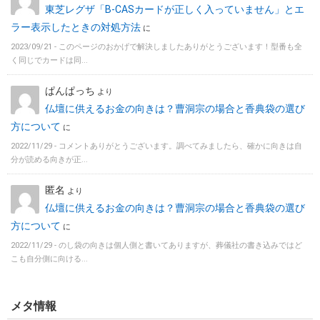
東芝レグザ「B-CASカードが正しく入っていません」とエ
ラー表示したときの対処方法
に
2023/09/21 -
このページのおかげで解決しましたありがとうございます！型番も全
く同じでカードは同...
ぱんぱっち
より
仏壇に供えるお金の向きは？曹洞宗の場合と香典袋の選び
方について
に
2022/11/29 -
コメントありがとうございます。調べてみましたら、確かに向きは自
分が読める向きが正...
匿名
より
仏壇に供えるお金の向きは？曹洞宗の場合と香典袋の選び
方について
に
2022/11/29 -
のし袋の向きは個人側と書いてありますが、葬儀社の書き込みではど
こも自分側に向ける...
メタ情報