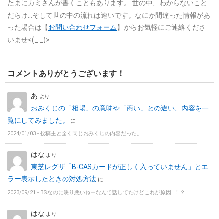
たまにカミさんが書くこともあります。
世の中、わからないこと
だらけ…そして世の中の流れは速いです。なにか間違った情報があ
った場合は【
お問い合わせフォーム
】からお気軽にご連絡くださ
いませ<(_ _)>
コメントありがとうございます！
あ
より
おみくじの「相場」の意味や「商い」との違い、内容を一
覧にしてみました。
に
2024/01/03 -
投稿主と全く同じおみくじの内容だった。
はな
より
東芝レグザ「B-CASカードが正しく入っていません」とエ
ラー表示したときの対処方法
に
2023/09/21 -
BSなのに映り悪いねーなんて話してたけどこれが原因…！？
はな
より