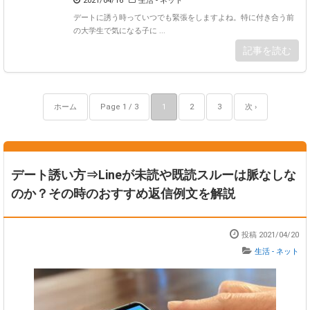
2021/04/16
生活 - ネット
デートに誘う時っていつでも緊張をしますよね。特に付き合う前
の大学生で気になる子に ...
記事を読む
ホーム
Page 1 / 3
1
2
3
次 ›
デート誘い方⇒Lineが未読や既読スルーは脈なしな
のか？その時のおすすめ返信例文を解説
投稿 2021/04/20
生活 - ネット