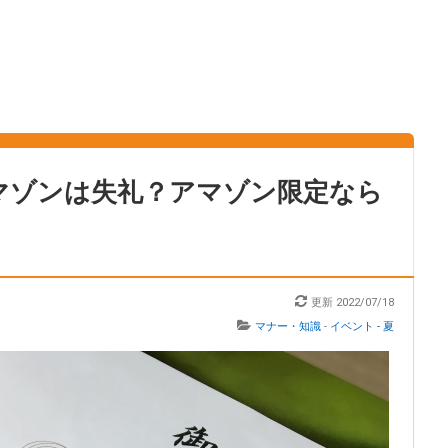
マゾンは失礼？アマゾン限定なら
更新
2022/07/18
マナー・知識
-
イベント - 夏