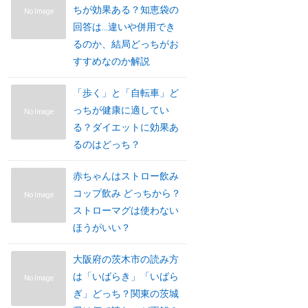
ちが効果ある？知恵袋の
No Image
回答は…違いや併用でき
るのか、結局どっちがお
すすめなのか解説
「歩く」と「自転車」ど
っちが健康に適してい
No Image
る？ダイエットに効果あ
るのはどっち？
赤ちゃんはストロー飲み
コップ飲み どっちから？
No Image
ストローマグは使わない
ほうがいい？
大阪府の茨木市の読み方
は「いばらき」「いばら
No Image
ぎ」どっち？関東の茨城