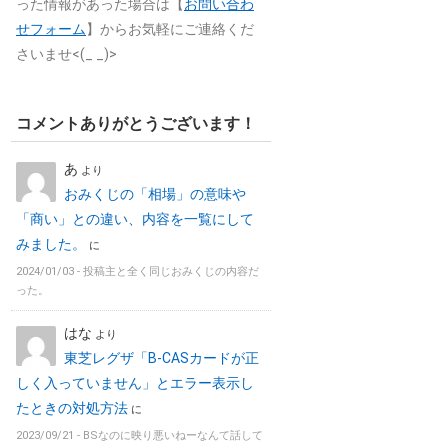
った情報があった場合は【
お問い合わ
せフォーム
】からお気軽にご連絡くだ
さいませ<(_ _)>
コメントありがとうございます！
あ
より
おみくじの「相場」の意味や
「商い」との違い、内容を一覧にして
みました。
に
2024/01/03 -
投稿主と全く同じおみくじの内容だ
った。
はな
より
東芝レグザ「B-CASカードが正
しく入っていません」とエラー表示し
たときの対処方法
に
2023/09/21 -
BSなのに映り悪いねーなんて話して