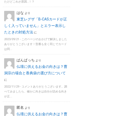
たけどこれが原因…！？
はな
より
東芝レグザ「B-CASカードが正
しく入っていません」とエラー表示し
たときの対処方法
に
2023/09/21 -
このページのおかげで解決しました
ありがとうございます！型番も全く同じでカード
は同...
ぱんぱっち
より
仏壇に供えるお金の向きは？曹
洞宗の場合と香典袋の選び方について
に
2022/11/29 -
コメントありがとうございます。調
べてみましたら、確かに向きは自分が読める向き
が正...
匿名
より
仏壇に供えるお金の向きは？曹