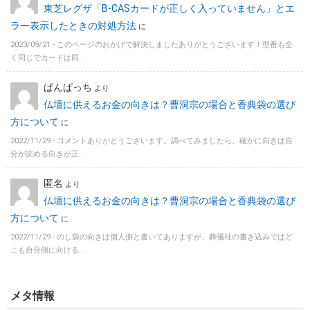
東芝レグザ「B-CASカードが正しく入っていません」とエ
ラー表示したときの対処方法
に
2023/09/21 -
このページのおかげで解決しましたありがとうございます！型番も全
く同じでカードは同...
ぱんぱっち
より
仏壇に供えるお金の向きは？曹洞宗の場合と香典袋の選び
方について
に
2022/11/29 -
コメントありがとうございます。調べてみましたら、確かに向きは自
分が読める向きが正...
匿名
より
仏壇に供えるお金の向きは？曹洞宗の場合と香典袋の選び
方について
に
2022/11/29 -
のし袋の向きは個人側と書いてありますが、葬儀社の書き込みではど
こも自分側に向ける...
メタ情報