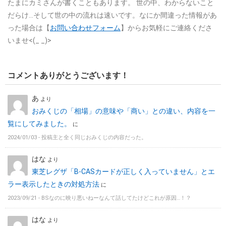
たまにカミさんが書くこともあります。
世の中、わからないこと
だらけ…そして世の中の流れは速いです。なにか間違った情報があ
った場合は【
お問い合わせフォーム
】からお気軽にご連絡くださ
いませ<(_ _)>
コメントありがとうございます！
あ
より
おみくじの「相場」の意味や「商い」との違い、内容を一
覧にしてみました。
に
2024/01/03 -
投稿主と全く同じおみくじの内容だった。
はな
より
東芝レグザ「B-CASカードが正しく入っていません」とエ
ラー表示したときの対処方法
に
2023/09/21 -
BSなのに映り悪いねーなんて話してたけどこれが原因…！？
はな
より