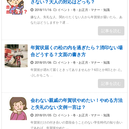
さない？大人の対応はどっち？
2018/11/16
イベント - 冬 - お正月
-
マナー・知識
嫌な人、失礼な人、関わりたくない人から年賀状が届いたら、あ
なたはどうしますか？遅 ...
記事を読む
年賀状届くの松の内を過ぎたら？消印ない場
合どうする？文面の書き方
2018/01/06
イベント - 冬 - お正月
-
マナー・知識
年賀状が遅れて届くときってありませんか？6日とか8日とか…(-_
-;)しかもこち ...
記事を読む
会わない親戚の年賀状やめたい！やめる方法
と失礼のない文例一言は？
2018/01/05
イベント - 冬 - お正月
-
マナー・知識
年賀状だけの付き合いの普段会うことのない学生時代の知り合い
であれば、年賀状やめた ...