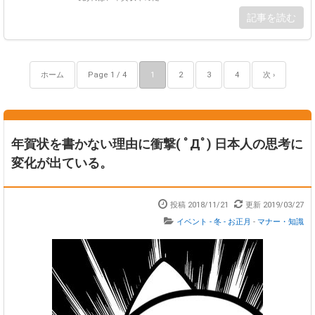
記事を読む
ホーム
Page 1 / 4
1
2
3
4
次 ›
年賀状を書かない理由に衝撃( ﾟДﾟ) 日本人の思考に
変化が出ている。
投稿 2018/11/21
更新 2019/03/27
イベント - 冬 - お正月
-
マナー・知識