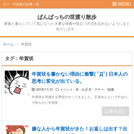
タグ：年賀状の記事一覧
ぱんぱっちの世渡り散歩
家族と暮らしていて気になった大事な情報や役立つ方法を忘れないようにまと
めています。
ホーム
›
年賀状
タグ：年賀状
年賀状を書かない理由に衝撃( ﾟДﾟ) 日本人の
思考に変化が出ている。
2018/11/21
イベント - 冬 - お正月
-
マナー・知識
年賀状を準備する季節がやってきました。正直めんどいですね(+_
+)明らかに年賀状 ...
記事を読む
嫌な人から年賀状がきた！お返しは出す？出