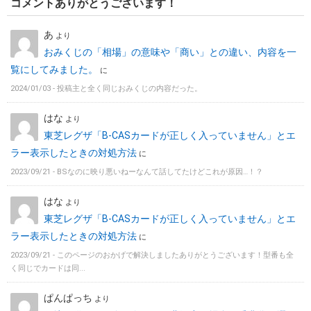
コメントありがとうございます！
あ
より
おみくじの「相場」の意味や「商い」との違い、内容を一
覧にしてみました。
に
2024/01/03 -
投稿主と全く同じおみくじの内容だった。
はな
より
東芝レグザ「B-CASカードが正しく入っていません」とエ
ラー表示したときの対処方法
に
2023/09/21 -
BSなのに映り悪いねーなんて話してたけどこれが原因…！？
はな
より
東芝レグザ「B-CASカードが正しく入っていません」とエ
ラー表示したときの対処方法
に
2023/09/21 -
このページのおかげで解決しましたありがとうございます！型番も全
く同じでカードは同...
ぱんぱっち
より